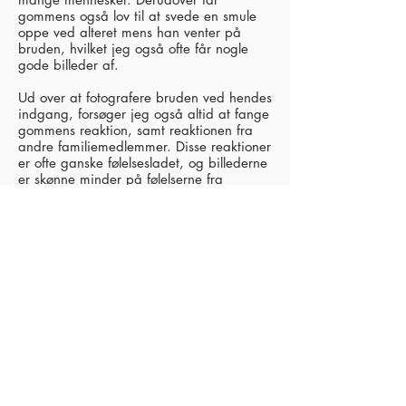
gommens også lov til at svede en smule
oppe ved alteret mens han venter på
bruden, hvilket jeg også ofte får nogle
gode billeder af.
Ud over at fotografere bruden ved hendes
indgang, forsøger jeg også altid at fange
gommens reaktion, samt reaktionen fra
andre familiemedlemmer. Disse reaktioner
er ofte ganske følelsesladet, og billederne
er skønne minder på følelserne fra
dagen.
Mange kirker har en officiel politik om at
bryllupsfotografen kun må tage billeder
under indgang og udgang. I praksis er
langt de fleste præster dog meget large,
og jeg er rigtig god til at være diskret.
Jeg bevæger mig for det meste kun når
der ellers er naturlig bevægelse i
kirkesalen (f.eks. når man rejser sig eller
sætter sig), og jeg kan sætte mit kamera
til at tage billeder helt lydløst.