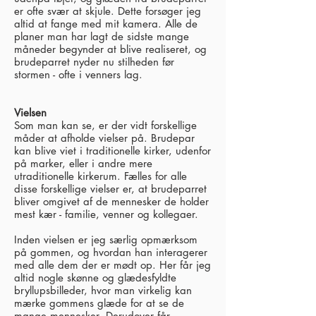
er ofte svær at skjule. Dette forsøger jeg
altid at fange med mit kamera. Alle de
planer man har lagt de sidste mange
måneder begynder at blive realiseret, og
brudeparret nyder nu stilheden før
stormen - ofte i venners lag.
Vielsen
Som man kan se, er der vidt forskellige
måder at afholde vielser på. Brudepar
kan blive viet i traditionelle kirker, udenfor
på marker, eller i andre mere
utraditionelle kirkerum. Fælles for alle
disse forskellige vielser er, at brudeparret
bliver omgivet af de mennesker de holder
mest kær - familie, venner og kollegaer.
Inden vielsen er jeg særlig opmærksom
på gommen, og hvordan han interagerer
med alle dem der er mødt op. Her får jeg
altid nogle skønne og glædesfyldte
bryllupsbilleder, hvor man virkelig kan
mærke gommens glæde for at se de
mange mennesker. Derudover får